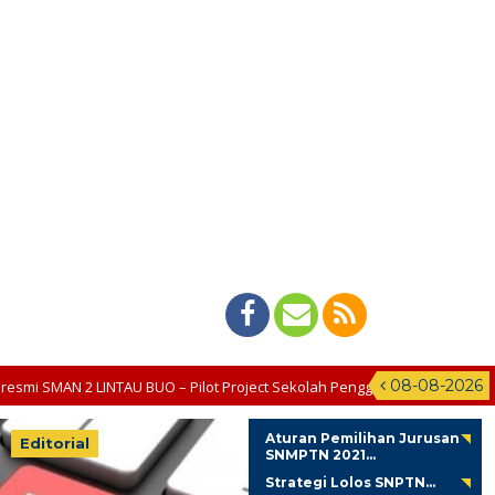
08-08-2026
AU BUO – Pilot Project Sekolah Penggerak
1 tahun yang lalu
/ 
Aturan Pemilihan Jurusan
Editorial
SNMPTN 2021...
Strategi Lolos SNPTN...