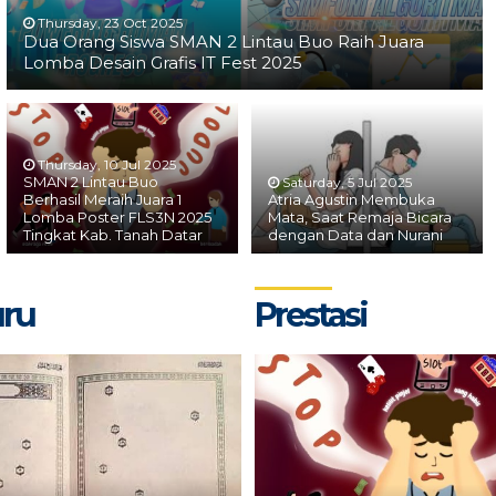
Thursday, 23 Oct 2025
Dua Orang Siswa SMAN 2 Lintau Buo Raih Juara
Lomba Desain Grafis IT Fest 2025
Thursday, 10 Jul 2025
SMAN 2 Lintau Buo
Saturday, 5 Jul 2025
Berhasil Meraih Juara 1
Atria Agustin Membuka
Lomba Poster FLS3N 2025
Mata, Saat Remaja Bicara
Tingkat Kab. Tanah Datar
dengan Data dan Nurani
uru
Prestasi