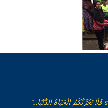
"...إِنَّ الْحَسَنَاتِ يُذْهِبْنَ السَّيِّئَاتِ Sesungguhnya perbuatan-perbuatan yang baik itu