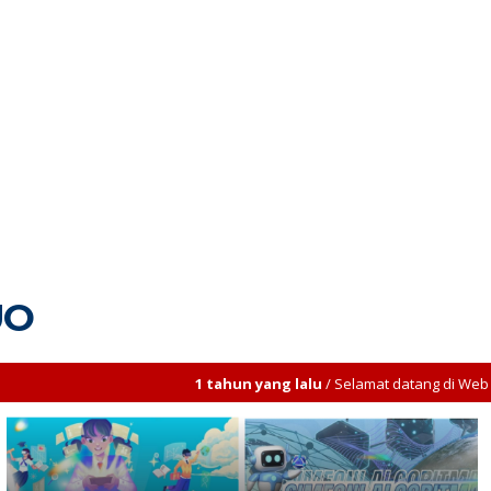
UO
1 tahun yang lalu
/ Selamat datang di Web resmi SMAN 2 LINT