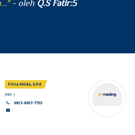
ng buruk..."
- oleh
Q.S Huud:114
Fitria Milda, S.Pd
(NIK :)
0813-6307-7755