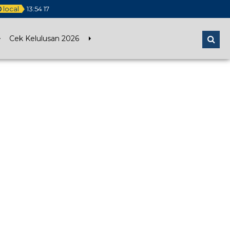
local
13
:
54
18
Cek Kelulusan 2026
11 JUL 2020
26 FEB 2020
25 MAR 2016