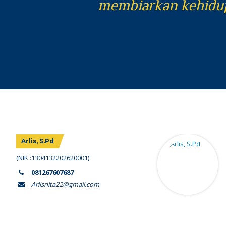
h
Q.S Fatir:5
menghapus
Arlis, S.Pd
(NIK :1304132202620001)
081267607687
Arlisnita22@gmail.com