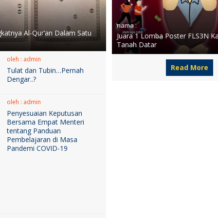
nama :
gkatnya Al-Qur’an Dalam Satu
Juara 1 Lomba Poster FLS3N K
Tanah Datar
oleh : admin
Read More
Tulat dan Tubin…Pernah
Dengar..?
oleh : admin
Penyesuaian Keputusan
Bersama Empat Menteri
tentang Panduan
Pembelajaran di Masa
Pandemi COVID-19