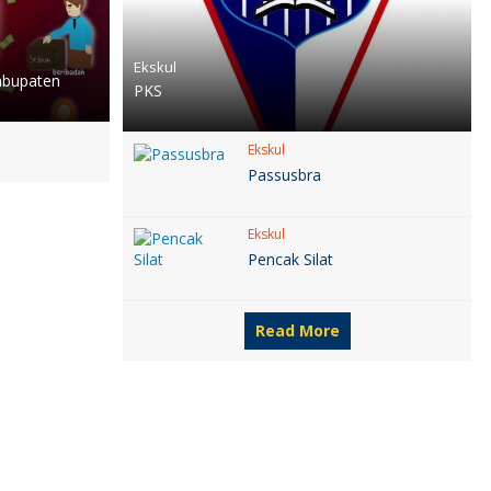
Ekskul
abupaten
PKS
Ekskul
Passusbra
Ekskul
Pencak Silat
Read More