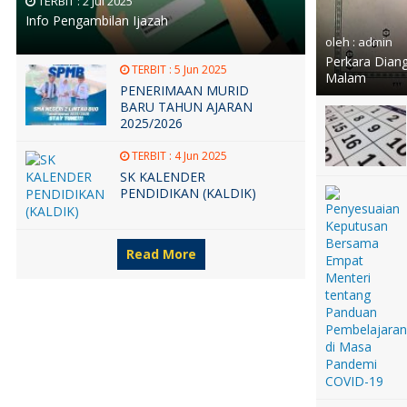
TERBIT :
2 Jul 2025
Info Pengambilan Ijazah
oleh : admin
Perkara Dian
TERBIT :
5 Jun 2025
Malam
PENERIMAAN MURID
BARU TAHUN AJARAN
2025/2026
TERBIT :
4 Jun 2025
SK KALENDER
PENDIDIKAN (KALDIK)
Read More