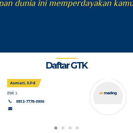
kan (dosa) perbuatan-perbuatan ya
Daftar GTK
Asmiati, S.Pd
(NIK :)
0812-7778-0936