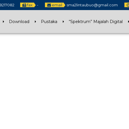
8217082
fax
-
email
sma2lintaubuo@gmail.com
Download
Pustaka
“Spektrum” Majalah Digital
25 DEC 2020
1 JUN 2020
27 JAN 2020
25 DEC 2020