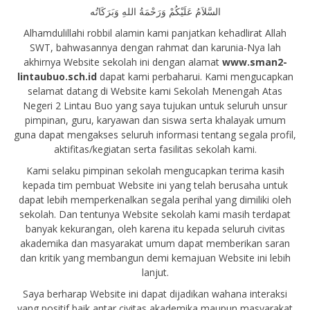
السَّلاَمُ عَلَيْكُمْ وَرَحْمَةُ اللهِ وَبَرَكَاتُه
Alhamdulillahi robbil alamin kami panjatkan kehadlirat Allah
SWT, bahwasannya dengan rahmat dan karunia-Nya lah
akhirnya Website sekolah ini dengan alamat
www.sman2-
lintaubuo.sch.id
dapat kami perbaharui. Kami mengucapkan
selamat datang di Website kami Sekolah Menengah Atas
Negeri 2 Lintau Buo yang saya tujukan untuk seluruh unsur
pimpinan, guru, karyawan dan siswa serta khalayak umum
guna dapat mengakses seluruh informasi tentang segala profil,
aktifitas/kegiatan serta fasilitas sekolah kami.
Kami selaku pimpinan sekolah mengucapkan terima kasih
kepada tim pembuat Website ini yang telah berusaha untuk
dapat lebih memperkenalkan segala perihal yang dimiliki oleh
sekolah. Dan tentunya Website sekolah kami masih terdapat
banyak kekurangan, oleh karena itu kepada seluruh civitas
akademika dan masyarakat umum dapat memberikan saran
dan kritik yang membangun demi kemajuan Website ini lebih
lanjut.
Saya berharap Website ini dapat dijadikan wahana interaksi
yang positif baik antar civitas akademika maupun masyarakat