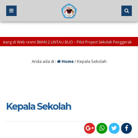
 di Web resmi SMAN 2 LINTAU BUO – Pilot Project Sekolah Penggerak
fo : okinoviendra@sman2-lintaubuo.sch.id *atau* osis@sman2-lintaubuo.sch.id
Anda ada di :
Home
/
Kepala Sekolah
Kepala Sekolah