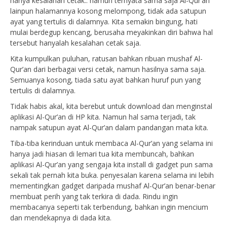
hanya kesalahan cetak.. namun ternyata sama saja Al-Qur’an
lainpun halamannya kosong melompong, tidak ada satupun
ayat yang tertulis di dalamnya. Kita semakin bingung, hati
mulai berdegup kencang, berusaha meyakinkan diri bahwa hal
tersebut hanyalah kesalahan cetak saja.
Kita kumpulkan puluhan, ratusan bahkan ribuan mushaf Al-
Qur’an dari berbagai versi cetak, namun hasilnya sama saja.
Semuanya kosong, tiada satu ayat bahkan huruf pun yang
tertulis di dalamnya.
Tidak habis akal, kita berebut untuk download dan menginstal
aplikasi Al-Qur’an di HP kita. Namun hal sama terjadi, tak
nampak satupun ayat Al-Qur’an dalam pandangan mata kita.
Tiba-tiba kerinduan untuk membaca Al-Qur’an yang selama ini
hanya jadi hiasan di lemari tua kita membuncah, bahkan
aplikasi Al-Qur’an yang sengaja kita install di gadget pun sama
sekali tak pernah kita buka. penyesalan karena selama ini lebih
mementingkan gadget daripada mushaf Al-Qur’an benar-benar
membuat perih yang tak terkira di dada. Rindu ingin
membacanya seperti tak terbendung, bahkan ingin mencium
dan mendekapnya di dada kita.