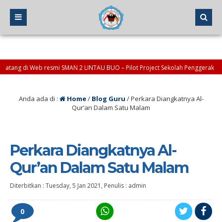
g di Web resmi SMAN 2 LINTAU BUO – Pilot Project Sekolah Penggerak
Anda ada di :
Home
/
Blog Guru
/
Perkara Diangkatnya Al-
Qur’an Dalam Satu Malam
Perkara Diangkatnya Al-
Qur’an Dalam Satu Malam
Diterbitkan :
Tuesday, 5 Jan 2021
, Penulis :
admin
0