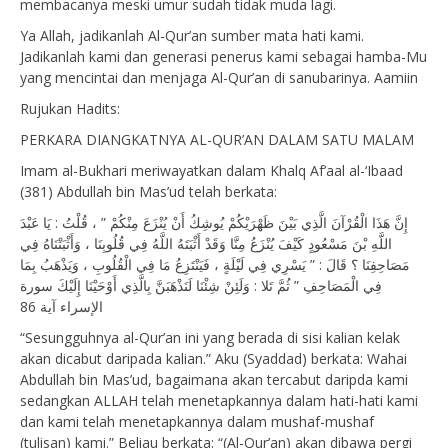
membacanya meski umur sudah tidak muda lagi.
Ya Allah, jadikanlah Al-Qur’an sumber mata hati kami.
Jadikanlah kami dan generasi penerus kami sebagai hamba-Mu
yang mencintai dan menjaga Al-Qur’an di sanubarinya. Aamiin
Rujukan Hadits:
PERKARA DIANGKATNYA AL-QUR’AN DALAM SATU MALAM
Imam al-Bukhari meriwayatkan dalam Khalq Af’aal al-‘Ibaad
(381) Abdullah bin Mas’ud telah berkata:
إِنَّ هَذَا الْقُرْآنَ الَّذِي بَيْنَ ظَهْرَيْكُمْ يُوشِكُ أَنْ يُنْزَعَ مِنْكُمْ ” ، قُلْتُ : يَا عَبْدَ
اللَّهِ بْنَ مَسْعُودٍ كَيْفَ يُنْزَعُ مِنَّا وَقَدْ أَثْبَتَهُ اللَّهُ فِي قُلُوبِنَا ، وَأَثْبَتْنَاهُ فِي
مَصَاحِفِنَا ؟ قَالَ : ” يَسْرِي فِي لَيْلَةٍ ، فَيَنْتَزِعُ مَا فِي الْقُلُوبِ ، وَيَذْهَبُ بِمَا
فِي الْمَصَاحِفِ ” ثُمَّ تَلا : وَلَئِنْ شِئْنَا لَنَذْهَبَنَّ بِالَّذِي أَوْحَيْنَا إِلَيْكَ سورة
الإسراء آية 86
“Sesungguhnya al-Qur’an ini yang berada di sisi kalian kelak
akan dicabut daripada kalian.” Aku (Syaddad) berkata: Wahai
Abdullah bin Mas’ud, bagaimana akan tercabut daripda kami
sedangkan ALLAH telah menetapkannya dalam hati-hati kami
dan kami telah menetapkannya dalam mushaf-mushaf
(tulisan) kami.” Beliau berkata: “(Al-Qur’an) akan dibawa pergi