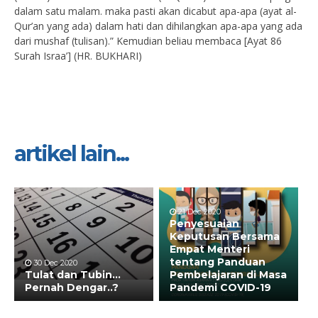
dalam satu malam. maka pasti akan dicabut apa-apa (ayat al-
Qur’an yang ada) dalam hati dan dihilangkan apa-apa yang ada
dari mushaf (tulisan).” Kemudian beliau membaca [Ayat 86
Surah Israa’] (HR. BUKHARI)
artikel lain...
21 Dec 2020
Penyesuaian
Keputusan Bersama
Empat Menteri
tentang Panduan
30 Dec 2020
Tulat dan Tubin…
Pembelajaran di Masa
Pernah Dengar..?
Pandemi COVID-19