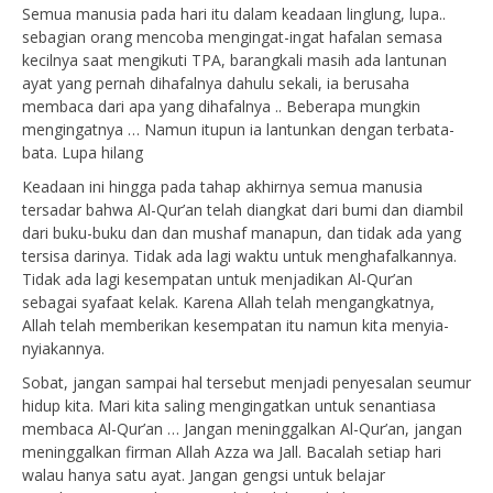
Semua manusia pada hari itu dalam keadaan linglung, lupa..
sebagian orang mencoba mengingat-ingat hafalan semasa
kecilnya saat mengikuti TPA, barangkali masih ada lantunan
ayat yang pernah dihafalnya dahulu sekali, ia berusaha
membaca dari apa yang dihafalnya .. Beberapa mungkin
mengingatnya … Namun itupun ia lantunkan dengan terbata-
bata. Lupa hilang
Keadaan ini hingga pada tahap akhirnya semua manusia
tersadar bahwa Al-Qur’an telah diangkat dari bumi dan diambil
dari buku-buku dan dan mushaf manapun, dan tidak ada yang
tersisa darinya. Tidak ada lagi waktu untuk menghafalkannya.
Tidak ada lagi kesempatan untuk menjadikan Al-Qur’an
sebagai syafaat kelak. Karena Allah telah mengangkatnya,
Allah telah memberikan kesempatan itu namun kita menyia-
nyiakannya.
Sobat, jangan sampai hal tersebut menjadi penyesalan seumur
hidup kita. Mari kita saling mengingatkan untuk senantiasa
membaca Al-Qur’an … Jangan meninggalkan Al-Qur’an, jangan
meninggalkan firman Allah Azza wa Jall. Bacalah setiap hari
walau hanya satu ayat. Jangan gengsi untuk belajar