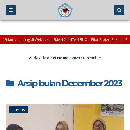
mat datang di Web resmi SMAN 2 LINTAU BUO – Pilot Project Sekolah Penggera
ak dan info : okinoviendra@sman2-lintaubuo.sch.id *atau* osis@sman2-lintau
Anda ada di :
Home
/
2023
/
December
Arsip bulan December 2023
Humas