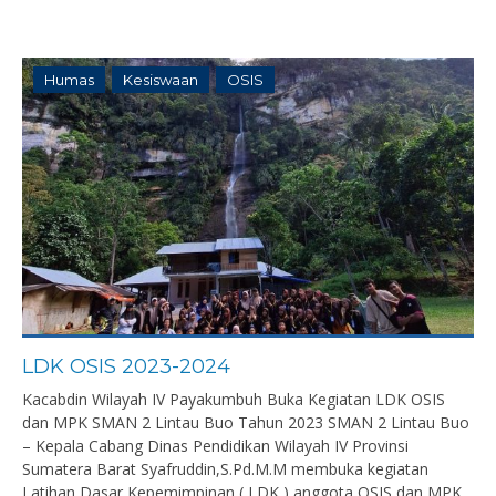
Humas
Kesiswaan
OSIS
LDK OSIS 2023-2024
Kacabdin Wilayah IV Payakumbuh Buka Kegiatan LDK OSIS
dan MPK SMAN 2 Lintau Buo Tahun 2023 SMAN 2 Lintau Buo
– Kepala Cabang Dinas Pendidikan Wilayah IV Provinsi
Sumatera Barat Syafruddin,S.Pd.M.M membuka kegiatan
Latihan Dasar Kepemimpinan ( LDK ) anggota OSIS dan MPK