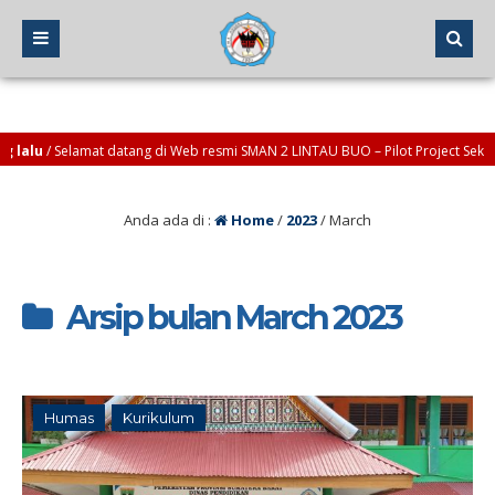
alu
/ Selamat datang di Web resmi SMAN 2 LINTAU BUO – Pilot Project Sekolah
Anda ada di :
Home
/
2023
/
March
Arsip bulan March 2023
Humas
Kurikulum