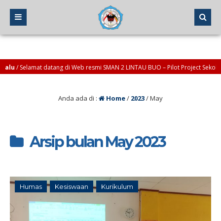
/ Selamat datang di Web resmi SMAN 2 LINTAU BUO – Pilot Project Sekolah Pe
Anda ada di :
Home
/
2023
/
May
Arsip bulan May 2023
Humas
Kesiswaan
Kurikulum