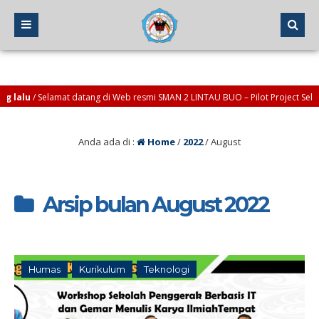
lalu
/ Selamat datang di Web resmi SMAN 2 LINTAU BUO – Pilot Project Sekola
Anda ada di :
Home
/
2022
/
August
Arsip bulan August 2022
Humas
Kurikulum
Teknologi