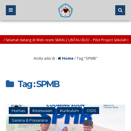
 Selamat datang di Web resmi SMAN 2 LINTAU BUO – Pilot Project Sekolah Peng
Anda ada di :
Home
/
Tag "SPMB"
Tag : SPMB
Humas
Kesiswaan
Kurikulum
OSIS
Sarana & Prasarana