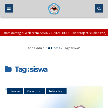
 datang di Web resmi SMAN 2 LINTAU BUO – Pilot Project Sekolah Penggerak
Anda ada di :
Home
/
Tag "siswa"
Tag : siswa
Humas
Kurikulum
Teknologi