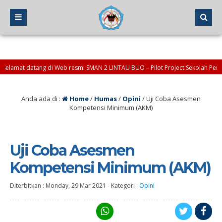
amat datang di Web resmi SMAN 2 LINTAU BUO – Pilot Project Sekolah Penggera
tak dan info : okinoviendra@sman2-lintaubuo.sch.id *atau* osis@sman2-lintau
Anda ada di :
Home
/
Humas
/
Opini
/
Uji Coba Asesmen
Kompetensi Minimum (AKM)
Uji Coba Asesmen
Kompetensi Minimum (AKM)
Diterbitkan :
Monday, 29 Mar 2021
-
Kategori :
Opini