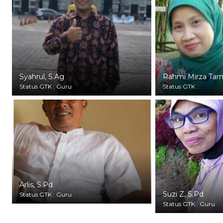
Syahrul, S.Ag
Rahmi Mirza Tarm
Status GTK : Guru
Status GTK :
Arlis, S.Pd
Suzi Z, S.Pd
Status GTK : Guru
Status GTK : Guru
Delfita Yulianti, S.Pd