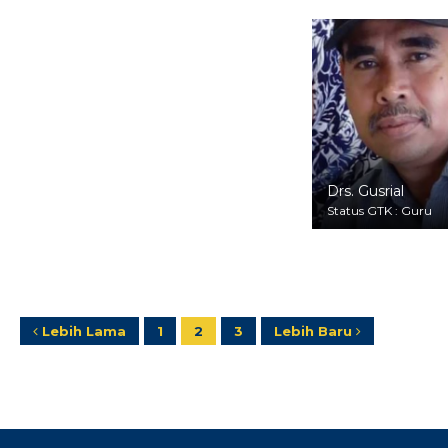
Status GTK : Guru
Drs. Gusrial
Status GTK : Guru
Lebih Lama
1
2
3
Lebih Baru