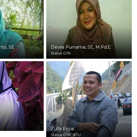
izi, SE
Devira Purnama, SE, M.Pd.E
Status GTK :
Zulfa Erizal
Status GTK : KTU