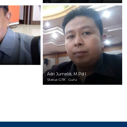
Adri Jumeldi, M.Pd.I
Status GTK : Guru