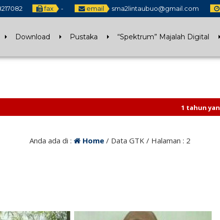
8217082
fax
-
email
sma2lintaubuo@gmail.com
Download
Pustaka
“Spektrum” Majalah Digital
1 tahun yang lalu
/ Sel
Anda ada di :
Home
/
Data GTK
/ Halaman : 2