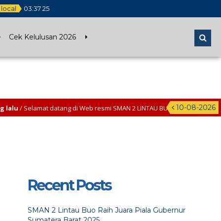
local
03
:
37
26
Cek Kelulusan 2026
10-08-2026
amat datang di Web resmi SMAN 2 LINTAU BUO – Pilot Project Sekolah Pen
Recent Posts
SMAN 2 Lintau Buo Raih Juara Piala Gubernur
Sumatera Barat 2025