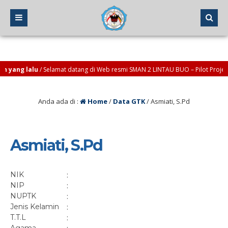
yang lalu
/ Selamat datang di Web resmi SMAN 2 LINTAU BUO – Pilot Project S
yang lalu
/ Kontak dan info : okinoviendra@sman2-lintaubuo.sch.id *atau* o
Anda ada di :
Home
/
Data GTK
/
Asmiati, S.Pd
Asmiati, S.Pd
NIK
:
NIP
:
NUPTK
:
Jenis Kelamin
:
T.T.L
: